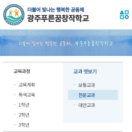
교육과정
교과 엿보기
교육계획
보통교과
특색교육
전문교과
1학년
대안교과
2학년
3학년