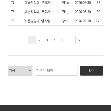
77
[예술창작과] 무용기초실기 : 또래교수(조윤아)
정*솔
2026-06-30
87
76
[예술창작과] 무용기초실기 : 또래교수(신지호)
정*솔
2026-06-30
89
75
[식품영양과] 밤식빵
강*미
2026-06-18
121
1
2
3
4
5
6