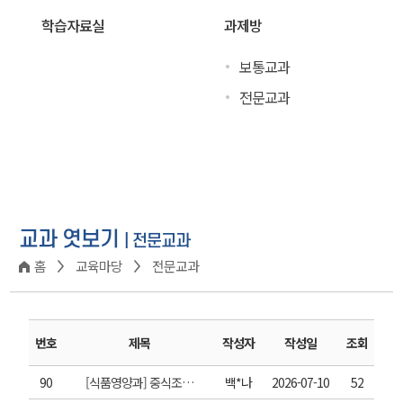
학습자료실
과제방
보통교과
전문교과
교과 엿보기
| 전문교과
홈
교육마당
전문교과
번호
제목
작성자
작성일
조회
90
[식품영양과] 중식조리 새우볶음밥
백*나
2026-07-10
52